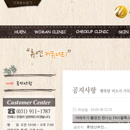
인사말
임신
혈액종합검진
MTS
진료안내
피임
미혼여성검진
IPL
진료시간
월경이상
초기임신검진
Ionz
병원둘러보기
질염 및 성병
웨딩검진
레스
찾아오시는길
갱년기 및 폐경
갱년기검진
메디
여성성형
백신프로그램
작성일 : 16-03-30 15:33
여배우가 촬영전 한다는 PHA물톡
글쓴이 :
휴엔산부인…