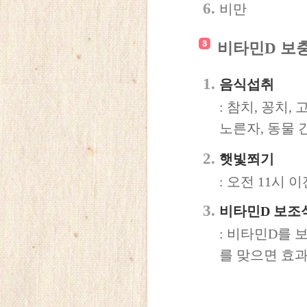
비만
비타민D 보
음식섭취
: 참치, 꽁치,
노른자, 동물 
햇빛쬐기
: 오전 11시
비타민D 보조
: 비타민D를 
를 맞으면 효