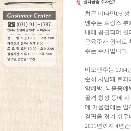
최근 비타민D3 성
엔주는 프랑스 부
내에 공급되며 콜
근육주사 형태로 
주는 주사입니다.
비오엔주는 1964
준히 처방돼 효과
암예방, 뇌졸중예
골격 형성 등에 
데 겨울철에는 일
결핍을 겪기 쉬우
2011년까지 4년