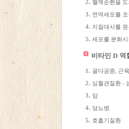
혈액순환을 도
면역세포를 조
지질대사를 원
세포를 분화시
비타민 D 역
골다공증, 근
심혈관질환 - 
암
당뇨병
호흡기질환