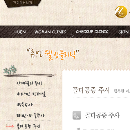
인사말
임신
혈액종합검진
MTS
진료안내
피임
미혼여성검진
IPL
진료시간
월경이상
초기임신검진
Ionz
병원둘러보기
질염 및 성병
웨딩검진
레스
찾아오시는길
갱년기 및 폐경
갱년기검진
메디
여성성형
백신프로그램