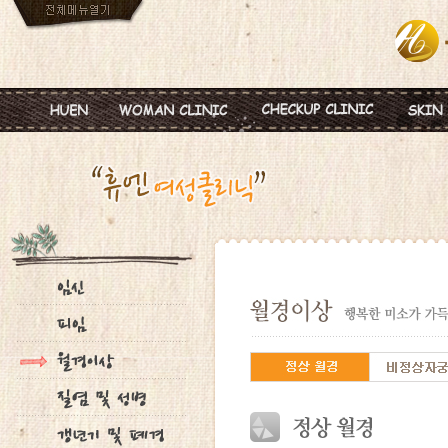
인사말
임신
혈액종합검진
MTS
진료안내
피임
미혼여성검진
IPL
진료시간
월경이상
초기임신검진
Ionz
병원둘러보기
질염 및 성병
웨딩검진
레스
찾아오시는길
갱년기 및 폐경
갱년기검진
메디
여성성형
백신프로그램