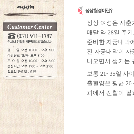
정상 여성은 사춘
매달 약 28일 주
준비한 자궁내막에
진 자궁내막이 자
나오면서 생기는 
보통 21~35일 
출혈양은 평균 20
과에서 진찰이 필