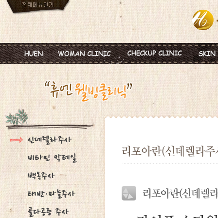
인사말
임신
혈액종합검진
MTS
진료안내
피임
미혼여성검진
IPL
진료시간
월경이상
초기임신검진
Ionz
병원둘러보기
질염 및 성병
웨딩검진
레스
찾아오시는길
갱년기 및 폐경
갱년기검진
메디
여성성형
백신프로그램