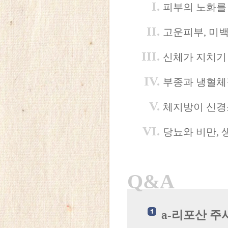
피부의 노화를 
고운피부, 미백
신체가 지치기
부종과 냉혈체
체지방이 신경
당뇨와 비만, 
Q&A
a-리포산 주