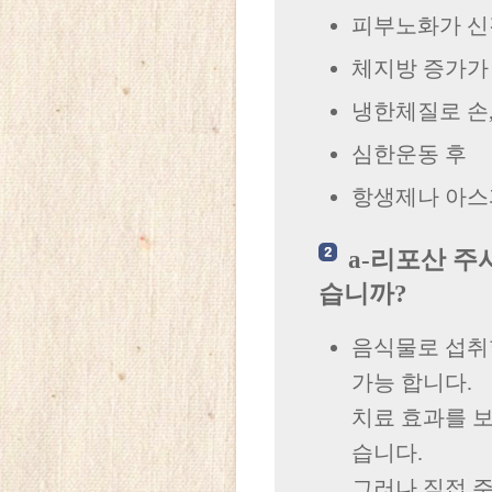
피부노화가 신
체지방 증가가 
냉한체질로 손,
심한운동 후
항생제나 아스
a-리포산 주
습니까?
음식물로 섭취할
가능 합니다.
치료 효과를 
습니다.
그러나 직접 주