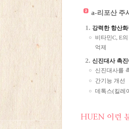
a-리포산 주
강력한 항산화
비타민C, E
억제
신진대사 촉진
신진대사를 
간기능 개선
데톡스(킬레이
HUEN
이런 