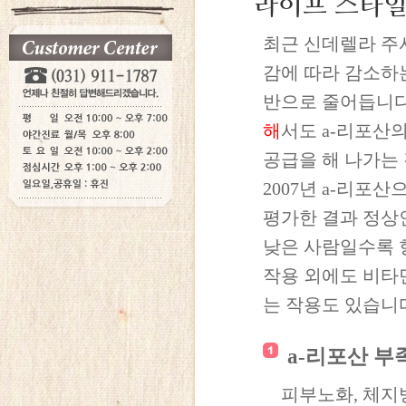
라이프 스타일
최근 신데렐라 주
감에 따라 감소하
반으로 줄어듭니다
해
서도 a-리포산
공급을 해 나가는
2007년 a-리
평가한 결과 정상인
낮은 사람일수록 
작용 외에도 비타
는 작용도 있습니
a-리포산 부
피부노화, 체지