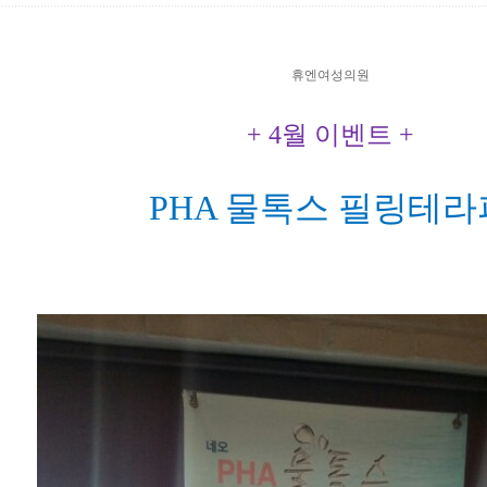
휴엔여성의원
+ 4월 이벤트 +
PHA 물톡스 필링테라