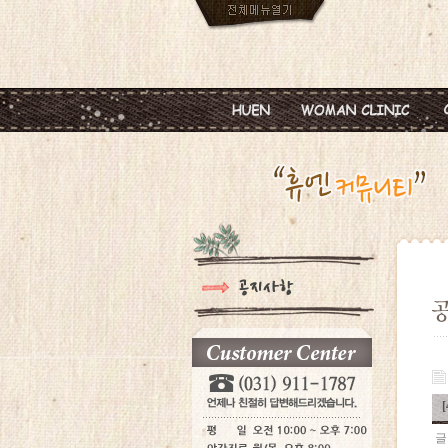
인사말
임신
진료안내
피임
진료시간
월경이상
병원둘러보기
질염 및 성병
찾아오시는길
갱년기 및 폐경
여성성형
글