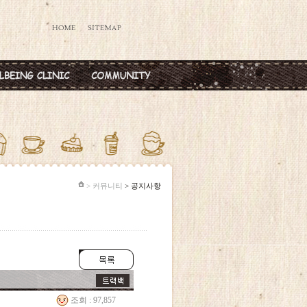
데렐라주사
공지사항
타민칵테일
옥주사
반·마늘주사
다공증주사
> 커뮤니티
> 공지사항
조회 : 97,857