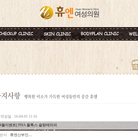
혈액종합검진
MTS
비만약물요법
신
미혼여성검진
IPL
지방분해주사
비
초기임신검진
Ionzyme
HPL 지방용해술
백
웨딩검진
레스틸렌
카복시테라피
태
갱년기검진
메디톡신
골
백신프로그램
작성일 : 16-04-01 11:16
[4월이벤트] PHA 물톡스 필링테라피
쓴이 :
휴엔산부인…