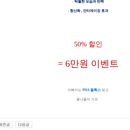
- 탁월한 보습과 탄력
- 항산화 , 안티에이징 효과
50% 할인
= 6만원 이벤트
이뻐지는
PHA 물톡스
맞고
꽃나들이 가요