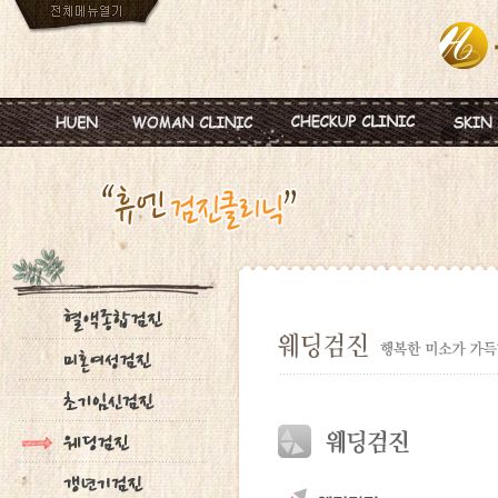
인사말
임신
혈액종합검진
MTS
진료안내
피임
미혼여성검진
IPL
진료시간
월경이상
초기임신검진
Ionz
병원둘러보기
질염 및 성병
웨딩검진
레스
찾아오시는길
갱년기 및 폐경
갱년기검진
메디
여성성형
백신프로그램