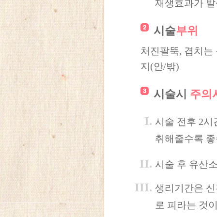
재생효과가 발
시술
부위
처진팔뚝, 겹치는 
지(안/밖)
시술시
주의
시술 전후 2시
취해줄수록 좋
시술 후 유산소
생리기간은 신
로 피라는 것이