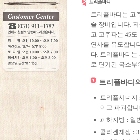
트리플바디는 고주
술 장비입니다. 
고 고주파는 45
연사를 유도합니다
다. 트리플바디는
로 단기간 국소부
트리플바디
트리플시너지 :
이고 파괴합니
피하지방 : 일
콜라겐재생 : 