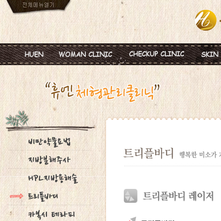
인사말
임신
혈액종합검진
MTS
진료안내
피임
미혼여성검진
IPL
진료시간
월경이상
초기임신검진
Ionz
병원둘러보기
질염 및 성병
웨딩검진
레스
찾아오시는길
갱년기 및 폐경
갱년기검진
메디
여성성형
백신프로그램