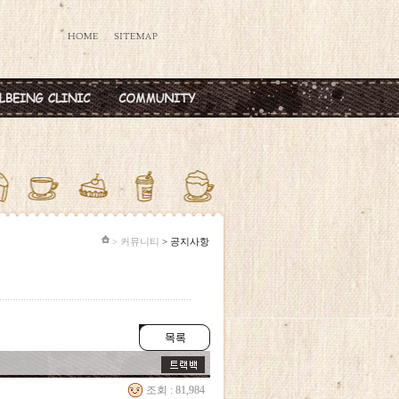
데렐라주사
공지사항
타민칵테일
옥주사
반·마늘주사
다공증주사
> 커뮤니티
> 공지사항
조회 : 81,984