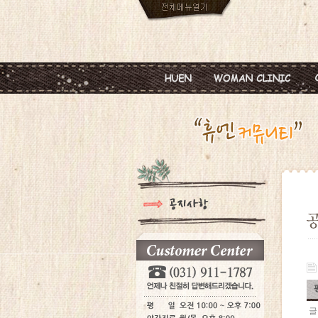
인사말
임신
진료안내
피임
진료시간
월경이상
병원둘러보기
질염 및 성병
찾아오시는길
갱년기 및 폐경
여성성형
글