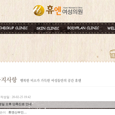
혈액종합검진
MTS
비만약물요법
신
미혼여성검진
IPL
지방분해주사
비
초기임신검진
Ionzyme
HPL 지방용해술
백
웨딩검진
레스틸렌
카복시테라피
태
갱년기검진
메디톡신
골
백신프로그램
작성일 : 20-02-25 19:42
평일 오후 단축진료 안내
쓴이 :
휴엔산부인…