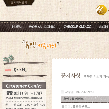
인사말
임신
혈액종합검진
MTS
진료안내
피임
미혼여성검진
IPL
진료시간
월경이상
초기임신검진
Ionz
병원둘러보기
질염 및 성병
웨딩검진
레스
찾아오시는길
갱년기 및 폐경
갱년기검진
메디
여성성형
백신프로그램
작성일 : 19-02-12 21:51
휴엔 2월 이벤트
글쓴이 :
휴엔산부인…