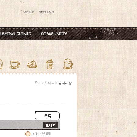
데렐라주사
공지사항
타민칵테일
옥주사
반·마늘주사
다공증주사
> 커뮤니티
> 공지사항
조회 : 66,091