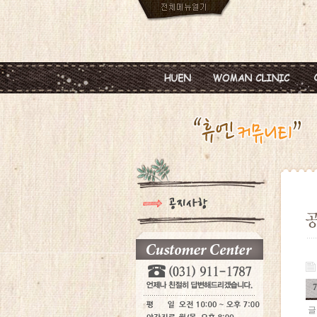
인사말
임신
진료안내
피임
진료시간
월경이상
병원둘러보기
질염 및 성병
찾아오시는길
갱년기 및 폐경
여성성형
글