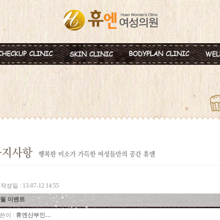
혈액종합검진
MTS
비만약물요법
신
미혼여성검진
IPL
지방분해주사
비
초기임신검진
Ionzyme
HPL 지방용해술
백
웨딩검진
레스틸렌
카복시테라피
태
갱년기검진
메디톡신
골
백신프로그램
작성일 : 13-07-12 14:55
7월 이벤트
쓴이 :
휴엔산부인…