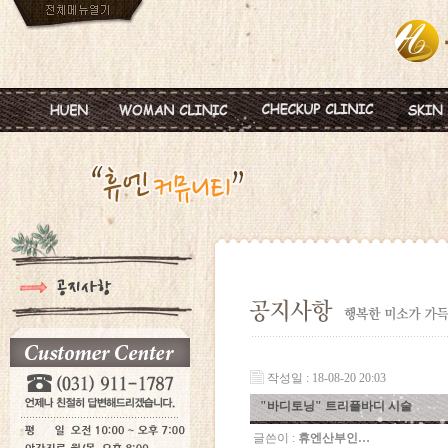
인사말
임신
혈액종합검진
MTS
진료안내
피임
미혼여성검진
IPL
진료시간
월경이상
초기임신검진
Ionz
병원둘러보기
질염 및 성병
웨딩검진
레스
찾아오시는길
갱년기 및 폐경
갱년기검진
메디
여성성형
백신프로그램
작성일 : 18-08-20 20:03
"바디토닝" 트리플바디 시술
글쓴이 :
휴엔산부인…