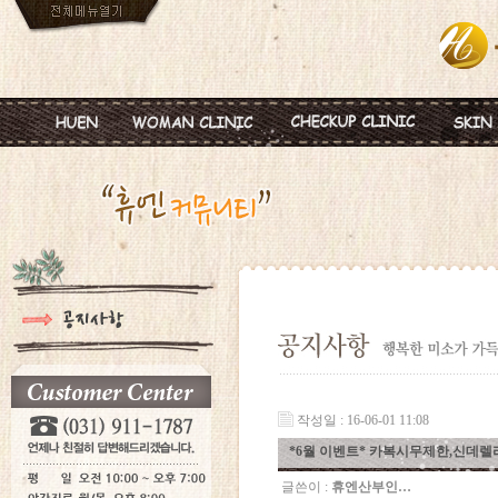
인사말
임신
혈액종합검진
MTS
진료안내
피임
미혼여성검진
IPL
진료시간
월경이상
초기임신검진
Ionz
병원둘러보기
질염 및 성병
웨딩검진
레스
찾아오시는길
갱년기 및 폐경
갱년기검진
메디
여성성형
백신프로그램
작성일 : 16-06-01 11:08
*6월 이벤트* 카복시무제한,신데
글쓴이 :
휴엔산부인…