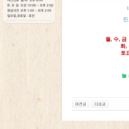
진
월, 수, 금
화,
토요
늘