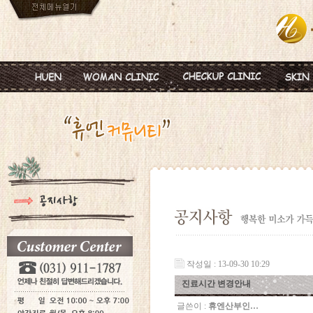
인사말
임신
혈액종합검진
MTS
진료안내
피임
미혼여성검진
IPL
진료시간
월경이상
초기임신검진
Ionz
병원둘러보기
질염 및 성병
웨딩검진
레스
찾아오시는길
갱년기 및 폐경
갱년기검진
메디
여성성형
백신프로그램
작성일 : 13-09-30 10:29
진료시간 변경안내
글쓴이 :
휴엔산부인…